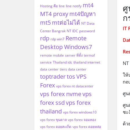
mt4
ศู
Hosting คือ
line
line notify
MT4 proxy
mt4ปัญหา
ก
mt5
mtต่อไม่ได้
NT Data
IT 
Center Bangrak
NT IDC
password
rdp
Remote
rdp win7
Dat
Desktop Windows7
Res
remote mobile
server ที่ตั้ง
termof
service
Thailand idc
thailand internet
NT 
data center
tiers data center
ให้
toptrader
tos
VPS
neu
Forex
vps forex nt datacenter
vps forex nvme
vps
ศูน
forex ssd
vps forex
ศูน
thailand
ชะง
vps forex windows10
vps forex ขุนตาล
vps forex จอมทอง
ด้ว
vps forex ดอยสะเก็ด
vps forex ดอยหล่อ