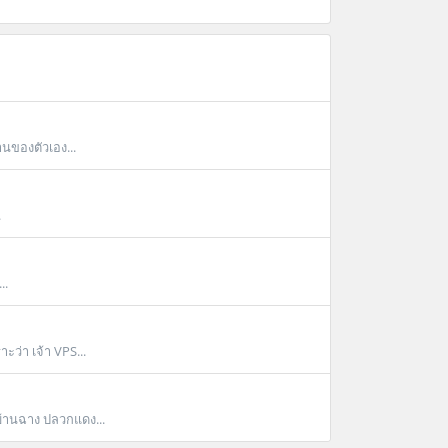
นของตัวเอง...
.
..
ะว่า เจ้า VPS...
บ้านฉาง ปลวกแดง...