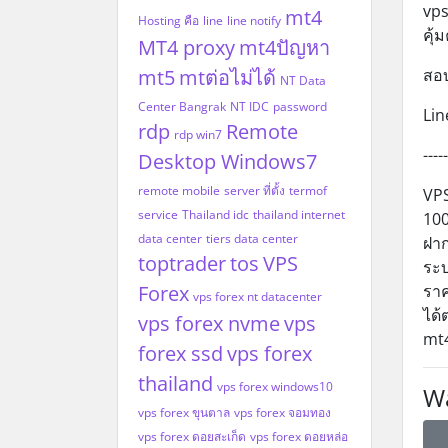
vps
mt4
Hosting คือ
line
line notify
คุ้
MT4 proxy
mt4ปัญหา
mt5
mtต่อไม่ได้
สอบ
NT Data
Center Bangrak
NT IDC
password
Lin
rdp
Remote
rdp win7
-----
Desktop Windows7
remote mobile
server ที่ตั้ง
termof
VPS
service
Thailand idc
thailand internet
100
data center
tiers data center
ฝาก
toptrader
tos
VPS
ระบ
Forex
ราค
vps forex nt datacenter
ได้
vps forex nvme
vps
mt4
forex ssd
vps forex
thailand
vps forex windows10
Wa
vps forex ขุนตาล
vps forex จอมทอง
vps forex ดอยสะเก็ด
vps forex ดอยหล่อ