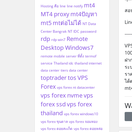
mt4
Hosting คือ
line
line notify
สอบ
MT4 proxy
mt4ปัญหา
mt5
mtต่อไม่ได้
Lin
NT Data
Center Bangrak
NT IDC
password
-----
rdp
Remote
rdp win7
VPS
Desktop Windows7
100
remote mobile
server ที่ตั้ง
termof
ฝาก
service
Thailand idc
thailand internet
ระบ
data center
tiers data center
ราค
toptrader
tos
VPS
ได้
Forex
vps forex nt datacenter
mt4
vps forex nvme
vps
forex ssd
vps forex
Wa
thailand
vps forex windows10
vps forex ขุนตาล
vps forex จอมทอง
vps forex ดอยสะเก็ด
vps forex ดอยหล่อ