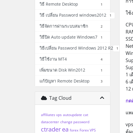
การ
วิธี Remote Desktop
1
ใช
วิธี เปลี่ยน Password windows2012
1
CP
วิธีจัดการผ่านระบบสมาชิก
2
RA
วิธีปิด Auto update Windows7
1
SS
Net
วิธีเปลี่ยน Password Windows 2012 R2
1
Wi
วิธีใช้งาน MT4
4
Sup
Su
เพิ่มขนาด Disk Win2012
1
1 เ
แก้ปัญหา Remote Desktop
6 เ
3
12 
Tag Cloud
กดส
แพค
affiliates vps
autoupdate
cat
datacenter
change password
vps
ctrader
ea
forex
Forex VPS
คุ้