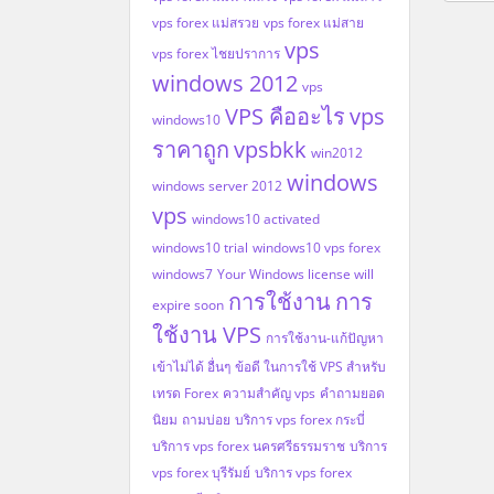
vps forex แม่สรวย
vps forex แม่สาย
vps
vps forex ไชยปราการ
windows 2012
vps
VPS คืออะไร
vps
windows10
ราคาถูก
vpsbkk
win2012
windows
windows server 2012
vps
windows10 activated
windows10 trial
windows10 vps forex
windows7
Your Windows license will
การใช้งาน
การ
expire soon
ใช้งาน VPS
การใช้งาน-แก้ปัญหา
เข้าไม่ได้ อื่นๆ
ข้อดี ในการใช้ VPS สำหรับ
เทรด Forex
ความสำคัญ vps
คำถามยอด
นิยม
ถามบ่อย
บริการ vps forex กระบี่
บริการ vps forex นครศรีธรรมราช
บริการ
vps forex บุรีรัมย์
บริการ vps forex